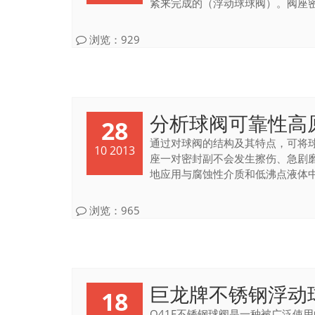
紧来完成的（浮动球球阀）。阀座密封
浏览：929
分析球阀可靠性高
28
通过对球阀的结构及其特点，可将
10 2013
座一对密封副不会发生擦伤、急剧磨
地应用与腐蚀性介质和低沸点液体中。
浏览：965
巨龙牌不锈钢浮动
18
Q41F不锈钢球阀是一种被广泛使