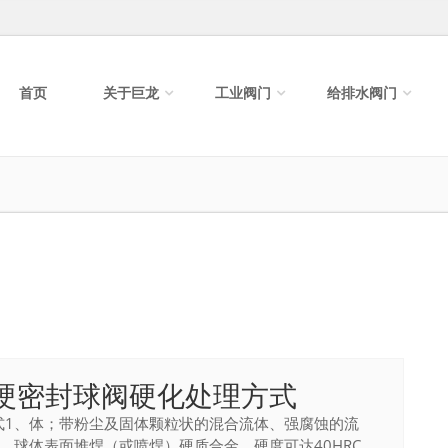
首页
关于巨龙
工业阀门
给排水阀门
硬密封球阀硬化处理方式
式1、体；带粉尘及固体颗粒状的混合流体、强腐蚀的流
、球体表面堆焊（或喷焊）硬质合金，硬度可达40HRC