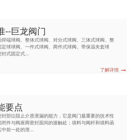
--巨龙阀门
插焊端球阀、整体式球阀、对分式球阀、三体式球阀、整
固定球球阀、一件式球阀、两件式球阀、带保温夹套球
式固定式...
了解详情
能要点
密封部位阻止介质泄漏的能力，它是阀门最重要的技术性
启闭件与阀座两密封面间的接触处；填料与阀杆和填料函
前一处的泄...