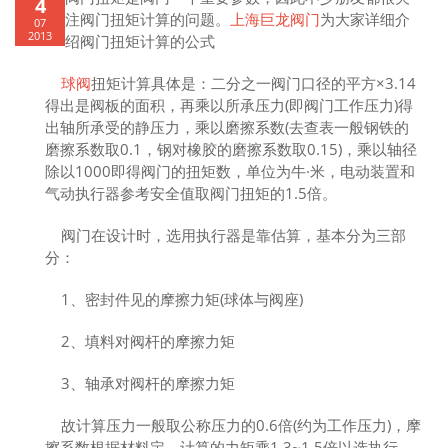
4
注阀门扭矩计算的问题。
上海巨龙阀门
为大家详细介
07
2013
绍阀门扭矩计算的公式
球阀
扭矩计算具体是：二分之一阀门口径的平方×3.14
得出是阀板的面积，再乘以所承压力(即阀门工作压力)得
出轴所承受的静压力，乘以磨擦系数(去查表一般钢铁的
磨擦系数取0.1，钢对橡胶的磨擦系数取0.15)，乘以轴径
除以1000即得阀门的扭矩数，单位为牛·米，电动装置和
气动执行器参考安全值取阀门扭矩的1.5倍。
阀门在设计时，选用执行器是靠估算，基本分为三部
分：
1、密封件见的摩擦力矩(球体与阀座)
2、填料对阀杆的摩擦力矩
3、轴承对阀杆的摩擦力矩
故计算压力一般取公称压力的0.6倍(约为工作压力)，摩
擦系数根据材料定。计算的力矩乘1.3~1.5倍以选执行