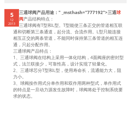
三通球阀产品用途：" _msthash="777192">三通
球
5
阀
产品结构特点：
12
2013
三通球阀有T型和L型。
T型能使三条正交的管道相互联
通和切断第三条通道，起分流、合流作用。
L型只能连接
相互正交的两条管道，不能同时保持第三条管道的相互连
通，只起分配作用。
三通球阀产品特点：
1、三通球阀在结构上采用一体化结构，4面阀座的密封型
式，法兰联接少，可靠性高，设计实现了轻量化。
2、三通球芯分T型和L型，使用寿命长，流通能力大，阻
力小。
3、球阀按作用式分单作用和双作用两种型式，单作用式
的特点是一旦动力源发生故障时，球阀将处于控制系统要
求的状态。