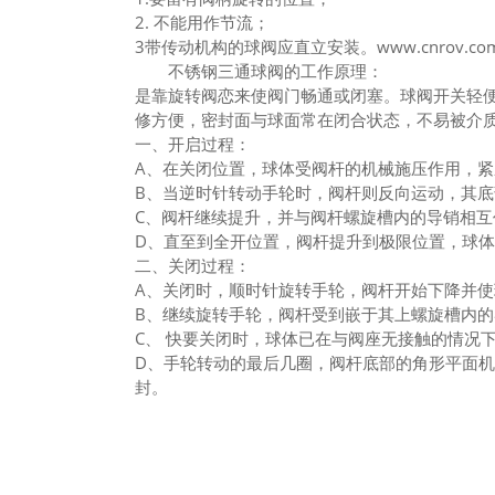
2. 不能用作节流；
3带传动机构的球阀应直立安装。www.cnrov.co
不锈钢三通球阀的工作原理：
是靠旋转阀恋来使阀门畅通或闭塞。球阀开关轻便
修方便，密封面与球面常在闭合状态，不易被介
一、开启过程：
A、在关闭位置，球体受阀杆的机械施压作用，
B、当逆时针转动手轮时，阀杆则反向运动，其
C、阀杆继续提升，并与阀杆螺旋槽内的导销相
D、直至到全开位置，阀杆提升到极限位置，球
二、关闭过程：
A、关闭时，顺时针旋转手轮，阀杆开始下降并
B、继续旋转手轮，阀杆受到嵌于其上螺旋槽内的
C、 快要关闭时，球体已在与阀座无接触的情况下
D、手轮转动的最后几圈，阀杆底部的角形平面
封。