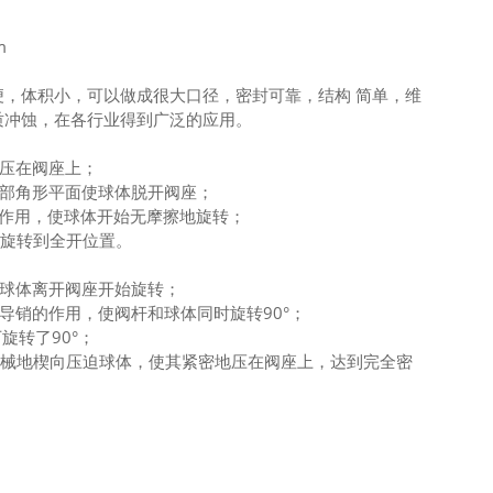
m
，体积小，可以做成很大口径，密封可靠，结构 简单，维
质冲蚀，在各行业得到广泛的应用。
紧压在阀座上；
底部角形平面使球体脱开阀座；
互作用，使球体开始无摩擦地旋转；
体旋转到全开位置。
使球体离开阀座开始旋转；
导销的作用，使阀杆和球体同时旋转90°；
旋转了90°；
机械地楔向压迫球体，使其紧密地压在阀座上，达到完全密