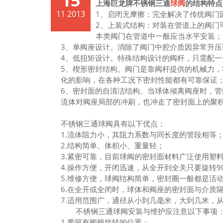
15
上海巨龙牌不锈钢三通
球阀
的结构特点
11 2013
1、启闭无摩擦：完全解决了传统阀门
2、上装式结构：对装在管道上的阀门
本类阀门在管道中一般应当水平安装；
3、单阀座设计。消除了阀门中腔介质因异常升压
4、低扭矩设计。特殊结构设计的阀杆，只需配
5、楔形密封结构。阀门是靠阀杆提供的机械力
化的影响，在各种工况下密封性能都有可靠保证
6、密封面的自清洁结构。当球体倾离阀座时，管
流体对阀座局部的冲刷，也冲走了密封面上的聚
不锈钢三通球阀具有以下优点：
1.流体阻力小，其阻力系数与同长度的管段相等
2.结构简单、体积小、重量轻；
3.紧密可靠，目前球阀的密封面材料广泛使用塑
4.操作方便，开闭迅速，从全开到全关只要旋转9
5.维修方便，球阀结构简单，密封圈一般都是活
6.在全开或全闭时，球体和阀座的密封面与介质
7.适用范围广，通径从小到几毫米，大到几米，
不锈钢三通球阀安装与维护应注意以下事项
1.要留有阀柄旋转的位置；