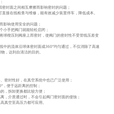
：
因密封面之间相互摩擦而影响密封的问题；
可直接在线检查与维修，能有效减少装置停车，降低成本。
而影响使用安全的问题；
一个小手把阀门就能轻松启闭；
，将球楔压到阀座上而密封，使阀门的密封性不受管线压差变
；
线中的流体沿球体密封面成360°均匀通过，不仅消除了高速
积物，达到自清洁的目的。
；
料、密封性好，在真空系统中也已广泛使用；
0°，便于远距离的控制；
动的，拆卸更换都比较方便；
隔离，介质通过时，不会引起阀门密封面的侵蚀；
从高真空至高压力都可应用。
：