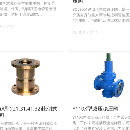
压阀
6T组合式减压阀主要由主阀、控制导
滤器、针阀、球阀及旁通管道节流
YQ98001过滤活塞式减压阀，是
组成。适用于温度≤80℃...
介质自身能量来调节与控制管路压
能型阀门。当阀门从进口端给水时..
：1631
浏览：1705
(A型)(21.31.41.32)比例式
Y110X型减压稳压阀
阀
Y110X型减压稳压阀属于自力常开
阀，工作中既减动压也减静压，既
X比例式减压阀，是一种等比例减低流
安装也可垂直安装，阀前压力变化大.
压力的调节阀。通常用于高层建