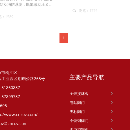
站及消防系统，既能减动压又...
浏览：1776
：1589
1
海市松江区
主要产品导航
浜工业园区胡甪公路265号
-51860887
全焊接球阀
-57899787
电站阀门
605
美标阀门
p://www.cnrov.com/
不锈钢阀门
ov@cnrov.com
水力控制阀