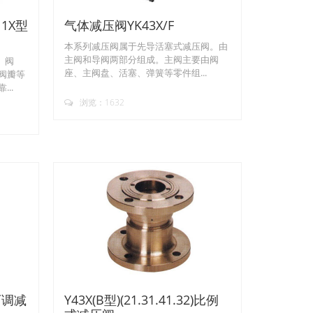
1X型
气体减压阀YK43X/F
本系列减压阀属于先导活塞式减压阀。由
主阀和导阀两部分组成。主阀主要由阀
、阀
座、主阀盘、活塞、弹簧等零件组...
阀瓣等
..
浏览：1632
可调减
Y43X(B型)(21.31.41.32)比例