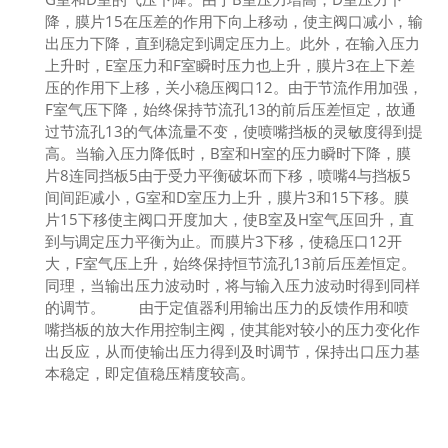
降，膜片15在压差的作用下向上移动，使主阀口减小，输
出压力下降，直到稳定到调定压力上。此外，在输入压力
上升时，E室压力和F室瞬时压力也上升，膜片3在上下差
压的作用下上移，关小稳压阀口12。由于节流作用加强，
F室气压下降，始终保持节流孔13的前后压差恒定，故通
过节流孔13的气体流量不变，使喷嘴挡板的灵敏度得到提
高。当输入压力降低时，B室和H室的压力瞬时下降，膜
片8连同挡板5由于受力平衡破坏而下移，喷嘴4与挡板5
间间距减小，G室和D室压力上升，膜片3和15下移。膜
片15下移使主阀口开度加大，使B室及H室气压回升，直
到与调定压力平衡为止。而膜片3下移，使稳压口12开
大，F室气压上升，始终保持恒节流孔13前后压差恒定。
同理，当输出压力波动时，将与输入压力波动时得到同样
的调节。 由于定值器利用输出压力的反馈作用和喷
嘴挡板的放大作用控制主阀，使其能对较小的压力变化作
出反应，从而使输出压力得到及时调节，保持出口压力基
本稳定，即定值稳压精度较高。