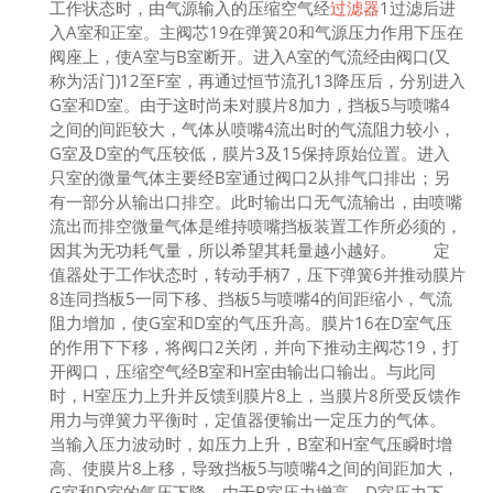
工作状态时，由气源输入的压缩空气经
过滤器
1过滤后进
入A室和正室。主阀芯19在弹簧20和气源压力作用下压在
阀座上，使A室与B室断开。进入A室的气流经由阀口(又
称为活门)12至F室，再通过恒节流孔13降压后，分别进入
G室和D室。由于这时尚未对膜片8加力，挡板5与喷嘴4
之间的间距较大，气体从喷嘴4流出时的气流阻力较小，
G室及D室的气压较低，膜片3及15保持原始位置。进入
只室的微量气体主要经B室通过阀口2从排气口排出；另
有一部分从输出口排空。此时输出口无气流输出，由喷嘴
流出而排空微量气体是维持喷嘴挡板装置工作所必须的，
因其为无功耗气量，所以希望其耗量越小越好。 定
值器处于工作状态时，转动手柄7，压下弹簧6并推动膜片
8连同挡板5一同下移、挡板5与喷嘴4的间距缩小，气流
阻力增加，使G室和D室的气压升高。膜片16在D室气压
的作用下下移，将阀口2关闭，并向下推动主阀芯19，打
开阀口，压缩空气经B室和H室由输出口输出。与此同
时，H室压力上升并反馈到膜片8上，当膜片8所受反馈作
用力与弹簧力平衡时，定值器便输出一定压力的气体。
当输入压力波动时，如压力上升，B室和H室气压瞬时增
高、使膜片8上移，导致挡板5与喷嘴4之间的间距加大，
G室和D室的气压下降。由于B室压力增高，D室压力下