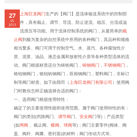
27
上海巨龙阀门
生产的【阀门】是流体输送系统中的控制部
05
件，具有截止、调节、导流、防止逆流、稳压、分流或溢
2013
流泄压等功能。用于流体控制系统的阀门，从最简单的
截
止阀
到极为复杂的自控系统中所用的各种阀门，其品种和规格
相当繁多。阀门可用于控制空气、水、蒸汽、各种腐蚀性介
质、泥浆、油品、液态金属和放射性介质等各种类型流体的流
动。阀门根据材质还分为铸铁阀门，
铸钢阀门
，
不锈钢阀门
，
铬钼钢阀门，铬钼钒钢阀门，双相钢阀门，塑料阀门，非标订
制等阀门材质。如下由我司（
上海巨龙阀门有限公司
）使用阀
门时教你怎样正确选择合适的阀门：
一、选用阀门根据使用特性：
确定了的主要使用性能和使用范围。属于阀门使用特性的有：
阀门的类别(闭路阀门、
调节阀
门、
安全阀
门等)；产品类型
(如
闸阀
、截止阀、
蝶阀
、
球阀
等)；阀门主要零件(阀体、阀
盖、阀杆、阀瓣、密封面)的材料；阀门传动方式等。