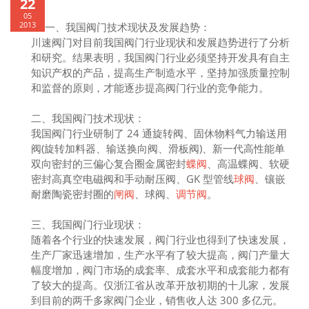
22
05
2013
一、我国阀门技术现状及发展趋势：
川速阀门对目前我国阀门行业现状和发展趋势进行了分析
和研究。结果表明，我国阀门行业必须坚持开发具有自主
知识产权的产品，提高生产制造水平，坚持加强质量控制
和监督的原则，才能逐步提高阀门行业的竞争能力。
二、我国阀门技术现状：
我国阀门行业研制了 24 通旋转阀、固休物料气力输送用
阀(旋转加料器、输送换向阀、滑板阀)、新一代高性能单
双向密封的三偏心复合圈金属密封
蝶阀
、高温蝶阀、软硬
密封高真空电磁阀和手动耐压阀、GK 型管线
球阀
、镶嵌
耐磨陶瓷密封圈的
闸阀
、球阀、
调节阀
。
三、我国阀门行业现状：
随着各个行业的快速发展，阀门行业也得到了快速发展，
生产厂家迅速增加，生产水平有了较大提高，阀门产量大
幅度增加，阀门市场的成套率、成套水平和成套能力都有
了较大的提高。仅浙江省从改革开放初期的十儿家，发展
到目前的两千多家阀门企业，销售收人达 300 多亿元。