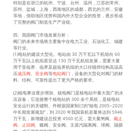
特别是在浙江的杭州、宁波、台州、温州，江苏的常州、
苏州、盐城，上海，西南地区的成都，西北的兰州，安徽
等地，借助地区优势和国内外大型企业的投资，逐步形成
了完整的阀门制造生产产业链。
四、我国阀门市场发展分析：
阀门的未来市场将主要集中在电力工业、石油化工、城建
等行业。
(1)电站的建设大型化。电站由 30 万千瓦以下机组向 60
万千瓦以上机组甚至达 130 万千瓦机组发展，需要大量
用于亚临界、临界及超临界机组的大口径锻焊结构高温高
压
减压阀
、
安全阀
等
电站阀门
，设备的大型化对阀门的材
料、结构、可靠性提出了更为严格的要求。
(2)核电事业逐步增加。核电阀门是核电站中量大面广的水
压设备，它连接整个核电站的 300 余个系统，是核电站
安全运行的关键附。件根据国家制订的“核电 2005~2020
中长期发展规划”，到 2020 年我国装机容量将达到 5946
万千瓦，新增建设总投资 4500 亿元，需大量闸阀、
截止
阀
、
止回阀
、蝶阀、安全阀、主蒸汽隔离阀、球阀、隔膜