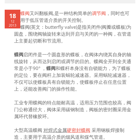
蝶阀
又叫翻板阀,是一种结构简单的
调节阀
，同时也可
18
用于低压管道介质的开关控制。
12
2013
蝶阀(英文：butterfly valve)是指关闭件(阀瓣或蝶板)为
圆盘，围绕阀轴旋转来达到开启与关闭的一种阀，在管道
上主要起切断和节流用。
蝶阀
启闭件是一个圆盘形的蝶板，在阀体内绕其自身的轴
线旋转，从而达到启闭或调节的目的。蝶阀全开到全关通
常是小于90° ，
蝶阀
和蝶杆本身没有自锁能力，为了蝶板
的定位，要在阀杆上加装蜗轮减速器。采用蜗轮减速器，
不仅可以使蝶板具有自锁能力，使蝶板停止在任意位置
上，还能改善阀门的操作性能。
工业专用蝶阀的特点能耐高温，适用压力范围也较高，阀
门公称通径大，阀体采用碳钢制造，阀板的密封圈采用金
属环代替橡胶环。
大型高温蝶阀
对焊式金属
硬密封蝶阀
采用钢板焊接制
造，主要用于高温介质的烟风道和煤气管道。