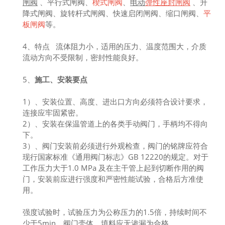
闸阀
、平行式闸阀、
楔式闸阀
、
电动
弹性座封闸阀
、升
降式闸阀、旋转杆式闸阀、快速启闭闸阀、缩口闸阀、
平
板闸阀
等。
4、特点 流体阻力小，适用的压力、温度范围大，介质
流动方向不受限制，密封性能良好。
5、
施工、安装要点
1）、安装位置、高度、进出口方向必须符合设计要求，
连接应牢固紧密。
2）、安装在保温管道上的各类手动阀门，手柄均不得向
下。
3）、阀门安装前必须进行外观检查，阀门的铭牌应符合
现行国家标准《通用阀门标志》GB 12220的规定。对于
工作压力大于1.0 MPa 及在主干管上起到切断作用的阀
门，安装前应进行强度和严密性能试验，合格后方准使
用。
强度试验时，试验压力为公称压力的1.5倍，持续时间不
少于5min，阀门壳体、填料应无渗漏为合格。