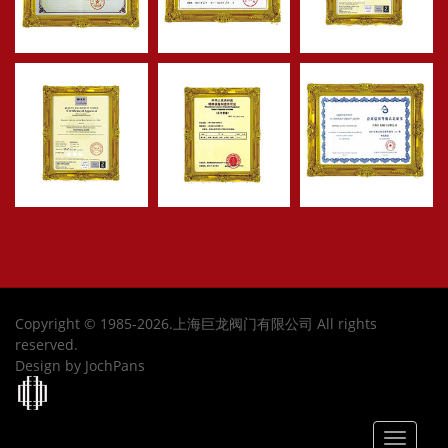
Copyright © 1985-2026.上海巨龙阀门有限公司 All rights
reserved.
Design by JochPans
Toggle