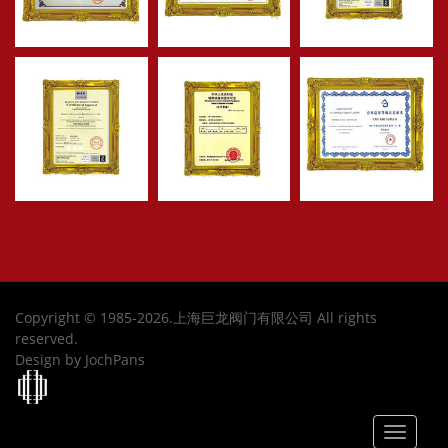
Copyright © 1985-2026.上海巨龙阀门有限公司 All rights
reserved.
Design by JochPans
Toggle