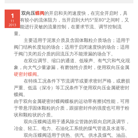
双向压
蝶阀
的开启和关闭速度快，在完全开启时，具
1
有较小的流体阻力，当开启到大约5°至80°之间时，又
11
2013
能进行灵敏的流量控制，在要求节流、调节控制流
量。
主要适用于泥浆介质及含固体颗粒介质场合；适用于
阀门结构长度短的场合；适用于启闭速度快的场合；适用
于阀门关闭后介质的回流压力不能泄漏的场合下。
在双位调节、缩口的通道、低噪声、有气穴和气化现
象，向大气少量渗漏，有磨蚀性介质时，使用双向压金属
硬密封蝶阀
。
在特殊工况条件下节流调节或要求密封严格，或磨损
严重、低温（深冷）等工况条件下使用双向压金属硬密封
蝶阀。
由于双向金属硬密封蝶阀蝶板的运动带有擦拭性能，可用
于带悬浮固体颗粒的介质，跟据密封件的强度也可用于粉
状和颗粒状的介质。
双向压蝶阀适用于通风除尘管路的双向启闭及调节，
冶金、轻工、电力、石油化工系统的煤气管道及水道等。
双向压蝶阀适用于供热、供汽、供水及煤气、油品、