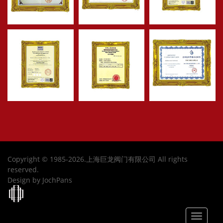
Copyright © 1985-2026.上海巨龙阀门有限公司 All rights
reserved.
Design by JochPans
Toggle