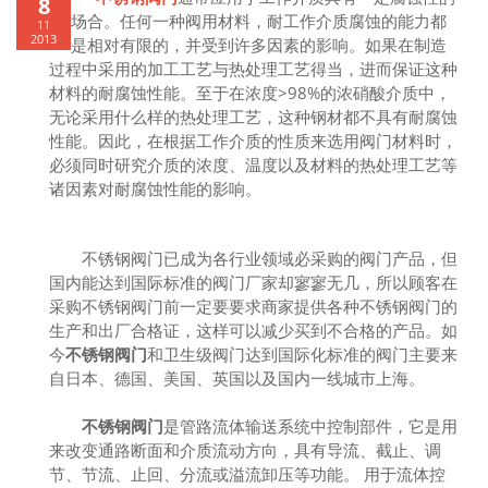
8
场合。任何一种阀用材料，耐工作介质腐蚀的能力都
11
2013
是相对有限的，并受到许多因素的影响。如果在制造
过程中采用的加工工艺与热处理工艺得当，进而保证这种
材料的耐腐蚀性能。至于在浓度>98%的浓硝酸介质中，
无论采用什么样的热处理工艺，这种钢材都不具有耐腐蚀
性能。因此，在根据工作介质的性质来选用阀门材料时，
必须同时研究介质的浓度、温度以及材料的热处理工艺等
诸因素对耐腐蚀性能的影响。
不锈钢阀门已成为各行业领域必采购的阀门产品，但
国内能达到国际标准的阀门厂家却寥寥无几，所以顾客在
采购不锈钢阀门前一定要要求商家提供各种不锈钢阀门的
生产和出厂合格证，这样可以减少买到不合格的产品。如
今
不锈钢阀门
和卫生级阀门达到国际化标准的阀门主要来
自日本、德国、美国、英国以及国内一线城市上海。
不锈钢阀门
是管路流体输送系统中控制部件，它是用
来改变通路断面和介质流动方向，具有导流、截止、调
节、节流、止回、分流或溢流卸压等功能。 用于流体控