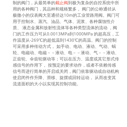
制的阀门，从最简单的
截止阀
到极为复杂的自控系统中所
用的各种阀门，其品种和规格繁多， 阀门的公称通径从
极微小的仪表阀大至通径达10m的工业管路用阀。阀门可
用于控制水、蒸汽、油品、气体、泥浆、各种腐蚀性介
质、 液态金属和放射性流体等各种类型流体的流动 ，阀
门的工作压力可从0.0013MPa到1000MPa 的超高压，工
作温度从-269℃的超低温到1430℃的高温。阀门的控制
可采用多种传动方式， 如手动、电动、液动、气动、蜗
轮、电磁动、电磁－－液动、电－－液动、气－－液动、
正齿轮、伞齿轮驱动等；可以在压力、温度或其它形式传
感信号的作用下， 按预定的要求动作，或者不依赖传感
信号而进行简单的开启或关闭，阀门依靠驱动或自动机构
使启闭件作升降、滑移、旋摆或回转运动， 从而改变其
流道面积的大小以实现其控制功能。