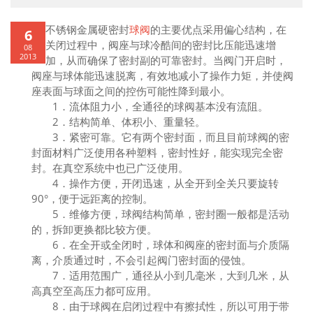
不锈钢金属硬密封
球阀
的主要优点采用偏心结构，在
6
关闭过程中，阀座与球冷酷间的密封比压能迅速增
08
2013
加，从而确保了密封副的可靠密封。当阀门开启时，
阀座与球体能迅速脱离，有效地减小了操作力矩，并使阀
座表面与球面之间的控伤可能性降到最小。
1．流体阻力小，全通径的球阀基本没有流阻。
2．结构简单、体积小、重量轻。
3．紧密可靠。它有两个密封面，而且目前球阀的密
封面材料广泛使用各种塑料，密封性好，能实现完全密
封。在真空系统中也已广泛使用。
4．操作方便，开闭迅速，从全开到全关只要旋转
90°，便于远距离的控制。
5．维修方便，球阀结构简单，密封圈一般都是活动
的，拆卸更换都比较方便。
6．在全开或全闭时，球体和阀座的密封面与介质隔
离，介质通过时，不会引起阀门密封面的侵蚀。
7．适用范围广，通径从小到几毫米，大到几米，从
高真空至高压力都可应用。
8．由于球阀在启闭过程中有擦拭性，所以可用于带