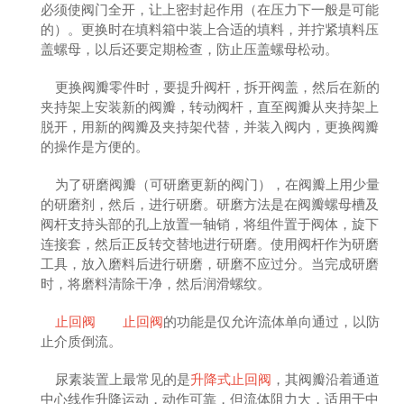
必须使阀门全开，让上密封起作用（在压力下一般是可能
的）。更换时在填料箱中装上合适的填料，并拧紧填料压
盖螺母，以后还要定期检查，防止压盖螺母松动。
更换阀瓣零件时，要提升阀杆，拆开阀盖，然后在新的
夹持架上安装新的阀瓣，转动阀杆，直至阀瓣从夹持架上
脱开，用新的阀瓣及夹持架代替，并装入阀内，更换阀瓣
的操作是方便的。
为了研磨阀瓣（可研磨更新的阀门），在阀瓣上用少量
的研磨剂，然后，进行研磨。研磨方法是在阀瓣螺母槽及
阀杆支持头部的孔上放置一轴销，将组件置于阀体，旋下
连接套，然后正反转交替地进行研磨。使用阀杆作为研磨
工具，放入磨料后进行研磨，研磨不应过分。当完成研磨
时，将磨料清除干净，然后润滑螺纹。
止回阀
止回阀
的功能是仅允许流体单向通过，以防
止介质倒流。
尿素装置上最常见的是
升降式止回阀
，其阀瓣沿着通道
中心线作升降运动，动作可靠，但流体阻力大，适用于中