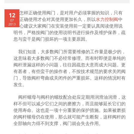
怎样正确使用阀门，是对用户必须掌握的知识，只有
12
正确使用才会对其使用更加长久，所以
水力控制阀
中
07
2013
心建议大家阀门在安装使用前一定要认真阅读使用说
明书，严格按阀门的使用说明书进行操作及维护保养，疏
忽与蛮干是阀门损坏的一项主要原因。
我们知道，大多数阀门所需要维修的工作量是极少的，
这意味着大多数阀门不必经常修理。而有时即便是单纯的
阀杆泄漏这样的小问题，往往因疏忽大意而成大问题。更
有甚者，有些蛮干的操作者，不按技术规范的要求关闭阀
门，导致阀杆弯曲或关闭件的严重损坏。这样的情况时有
发生。
阀杆螺母与阀杆的螺纹配合处应定期用润滑油润滑，这
样不但可以减少它们之间的磨擦力，而且能够延长它们的
使用寿命。这也是一项十分重要的保护措施。如果被磨损
的阀杆螺母仍在使用，那么就可能产生断裂，这样阀杆的
全部轴向力得不到支撑，阀门就会失去作用。