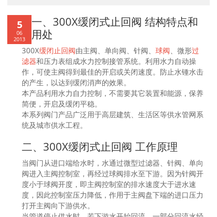
一、300X缓闭式
止回阀
结构特点和
5
用处
06
2013
300X
缓闭止回阀
由主阀、单向阀、针阀、
球阀
、微形
过
滤器
和压力表组成水力控制接管系统。利用水力自动操
作，可使主阀得到最佳的开启或关闭速度。防止水锺水击
的产生，以达到缓闭消声的效果。
本产品利用水力自力控制，不需要其它装置和能源，保养
简便，开启及缓闭平稳。
本系列阀门产品广泛用于高层建筑、生活区等供水管网系
统及城市供水工程。
二、300X缓闭式
止回阀
工作原理
当阀门从进口端给水时，水通过微型过滤器、针阀、单向
阀进入主阀控制室，再经过球阀排水至下游。因为针阀开
度小于球阀开度，即主阀控制室的排水速度大于进水速
度，因此控制室压力降低，作用于主阀盘下端的进口压力
打开主阀向下游供水。
当管道停止供水时，若下游水开始回流，一部分回流水经