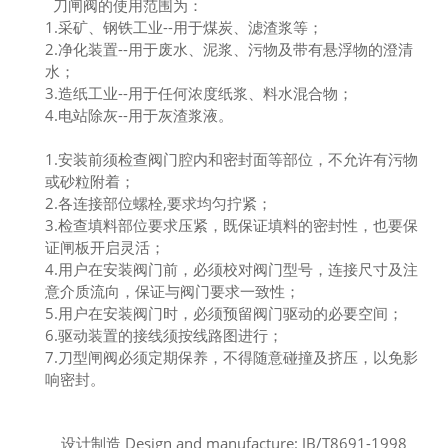
刀闸阀的使用范围为：
1.采矿、钢铁工业--用于煤炭、滤渣浆等；
2.净化装置--用于废水、泥浆、污物及带有悬浮物的澄清
水；
3.造纸工业--用于任何浓度纸浆、料水混合物；
4.电站除灰--用于灰渣浆液。
1.安装前须检查阀门腔内和密封面等部位，不允许有污物
或砂粒附着；
2.各连接部位螺栓,要求均匀拧紧；
3.检查填料部位要求压紧，既保证填料的密封性，也要保
证闸板开启灵活；
4.用户在安装阀门前，必须校对阀门型号，连接尺寸及注
意介质流向，保证与阀门要求一致性；
5.用户在安装阀门时，必须预留阀门驱动的必要空间；
6.驱动装置的接线须按线路图进行；
7.刀型闸阀必须定期保养，不得随意碰撞及挤压，以免影
响密封。
设计制造 Design and manufacture: JB/T8691-1998