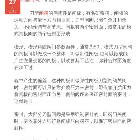
27
05
2013
刀型
闸阀
的启闭件是闸板，有名矿浆阀，闸板的
运动方向与流体方向相垂直，刀型闸阀只能作全开和全
关，不能作调节和节流。闸板有两个密封面，最常用的模
式闸板阀的两个密封面形成
楔形、楔形角随阀门参数而异，通常为50，楔式刀型闸阀
的闸板可以做成一个整体，叫做刚性闸板;也可以做成能
产生微量变形的闸板，以改善其工艺性，弥补密封面角度
在加工过
程中产生的偏差，这种闸板叫做弹性闸板刀型闸阀关闭
时，密封面可以只依靠介质压力来密封，即依靠介质压力
将闸板的密封面压向另一侧的阀座来保证密封面的密封，
这就是自
密封。大部分刀型闸阀是采用强制密封的，即阀门关闭
时，要依靠外力强行将闸板压向阀座，以保证密封面的密
封性。