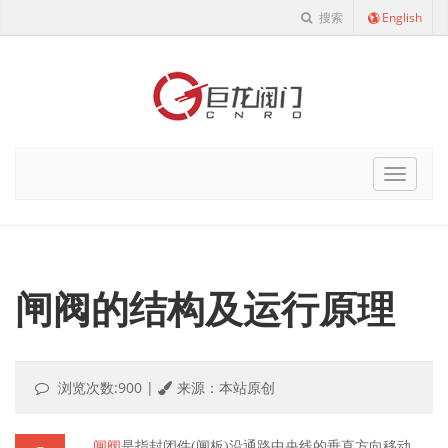
搜索
English
Cnro
Navigat
闸阀的结构及运行原理
浏览次数:900
|
来源：本站原创
闸阀
是指封闭件(闸板)沿通路中央线的垂直方向移动