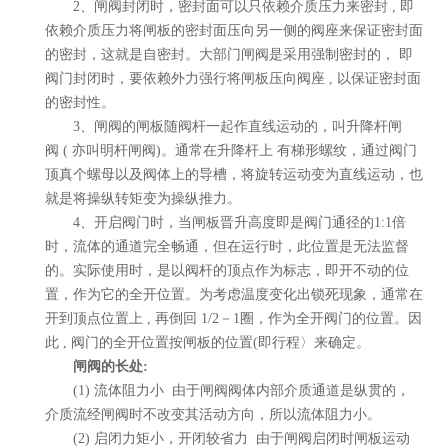
2、闸阀封闭时，密封面可以只依赖介质压力来密封 , 即
依赖介质压力将闸板的密封面压向另一侧的阀座来保证密封面
的密封，这就是自密封。大部门闸阀是采用强制密封的， 即
阀门封闭时，要依赖外力强行将闸板压向阀座 , 以保证密封面
的密封性。
3、闸阀的闸板随阀杆一起作直线运动的，叫升降杆闸
阀 ( 亦叫明杆闸阀)。通常在升降杆上 有梯形螺纹，通过阀门
顶真个螺母以及阀体上的导槽，将旋转运动变为直线运动，也
就是将操纵转矩变为操纵推力。
4、开启阀门时，当闸板晋升高度即是阀门通径的1:1倍
时，流体的通道完全畅通，但在运行时，此位置是无法监督
的。实际使用时，是以阀杆的顶点作为标志，即开不动的位
置，作为它的全开位置。为考虑温度变化出锁死现象，通常在
开到顶点位置上 , 再倒回 1/2－1圈，作为全开阀门的位置。因
此 , 阀门的全开位置按闸板的位置(即行程〉来确定。
闸阀的长处
:
(1) 流体阻力小 由于闸阀阀体内部介质通道是纵贯的，
介质流经闸阀时不改变其活动方向，所以流体阻力小。
(2) 启闭力矩小，开闭较省力 由于闸阀启闭时闸板运动