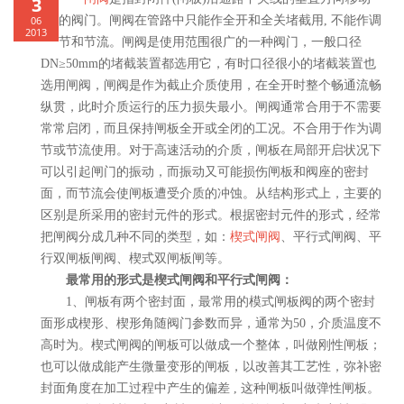
3
06
的阀门。闸阀在管路中只能作全开和全关堵截用, 不能作调
2013
节和节流。闸阀是使用范围很广的一种阀门，一般口径
DN≥50mm的堵截装置都选用它，有时口径很小的堵截装置也
选用闸阀，闸阀是作为截止介质使用，在全开时整个畅通流畅
纵贯，此时介质运行的压力损失最小。闸阀通常合用于不需要
常常启闭，而且保持闸板全开或全闭的工况。不合用于作为调
节或节流使用。对于高速活动的介质，闸板在局部开启状况下
可以引起闸门的振动，而振动又可能损伤闸板和阀座的密封
面，而节流会使闸板遭受介质的冲蚀。从结构形式上，主要的
区别是所采用的密封元件的形式。根据密封元件的形式，经常
把闸阀分成几种不同的类型，如：
楔式闸阀
、平行式闸阀、平
行双闸板闸阀、楔式双闸板闸等。
最常用的形式是楔式闸阀和平行式闸阀：
1、闸板有两个密封面，最常用的模式闸板阀的两个密封
面形成楔形、楔形角随阀门参数而异，通常为50，介质温度不
高时为。楔式闸阀的闸板可以做成一个整体，叫做刚性闸板；
也可以做成能产生微量变形的闸板，以改善其工艺性，弥补密
封面角度在加工过程中产生的偏差 , 这种闸板叫做弹性闸板。