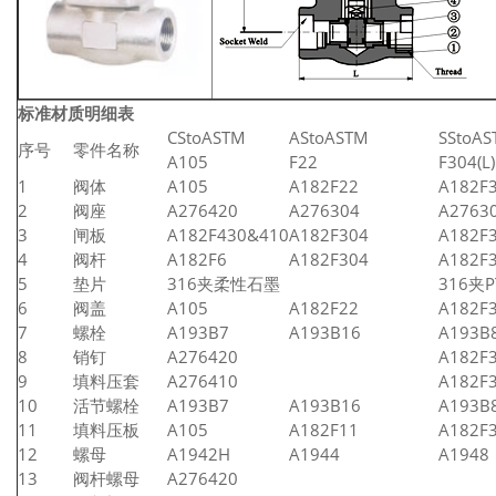
标准材质明细表
CStoASTM
AStoASTM
SStoA
序号
零件名称
A105
F22
F304(L)
1
阀体
A105
A182F22
A182F3
2
阀座
A276420
A276304
A27630
3
闸板
A182F430&410
A182F304
A182F3
4
阀杆
A182F6
A182F304
A182F3
5
垫片
316夹柔性石墨
316夹P
6
阀盖
A105
A182F22
A182F3
7
螺栓
A193B7
A193B16
A193B
8
销钉
A276420
A182F
9
填料压套
A276410
A182F3
10
活节螺栓
A193B7
A193B16
A193B
11
填料压板
A105
A182F11
A182F3
12
螺母
A1942H
A1944
A1948
13
阀杆螺母
A276420