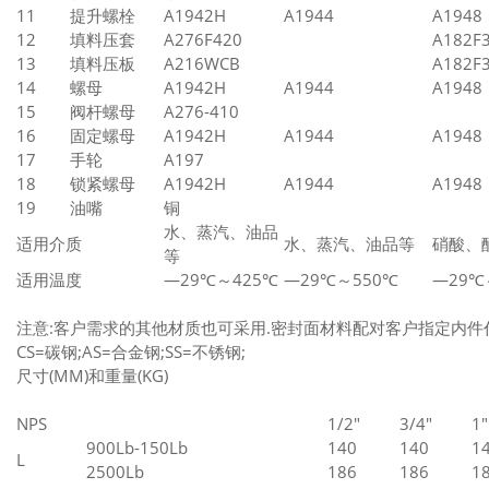
11
提升螺栓
A1942H
A1944
A1948
12
填料压套
A276F420
A182F
13
填料压板
A216WCB
A182F
14
螺母
A1942H
A1944
A1948
15
阀杆螺母
A276-410
16
固定螺母
A1942H
A1944
A1948
17
手轮
A197
18
锁紧螺母
A1942H
A1944
A1948
19
油嘴
铜
水、蒸汽、油品
适用介质
水、蒸汽、油品等
硝酸、
等
适用温度
—29℃～425℃
—29℃～550℃
—29℃
注意:客户需求的其他材质也可采用.密封面材料配对客户指定内件
CS=碳钢;AS=合金钢;SS=不锈钢;
尺寸(MM)和重量(KG)
NPS
1/2"
3/4"
1"
900Lb-150Lb
140
140
1
L
2500Lb
186
186
1