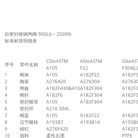
自密封锻钢闸阀 900Lb～2500lb
标准材质明细表
CStoASTM
AStoASTM
SStoA
序号
零件名称
A105
F22
F304(L)
1
阀体
A105
A182F22
A182F3
2
阀座
A276420
A276304
A27630
3
闸板
A182F430&410
A182F304
A182F3
4
阀杆
A182F6
A182F304
A182F3
5
密封螺母
A105
A182F304
A182F3
6
密封环
A216 304L
7
阀盖
A105
A182F22
A182F3
8
活节螺栓
A193B7
A193B16
A193B8
9
销钉
A276F420
A182F3
10
填料
柔性石墨
PTFE