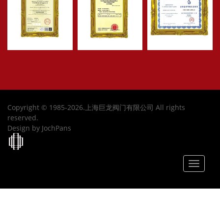
Copyright © 1985-2026.上海巨龙阀门有限公司 All rights
reserved.
Design by JochPans
Toggle
navigat