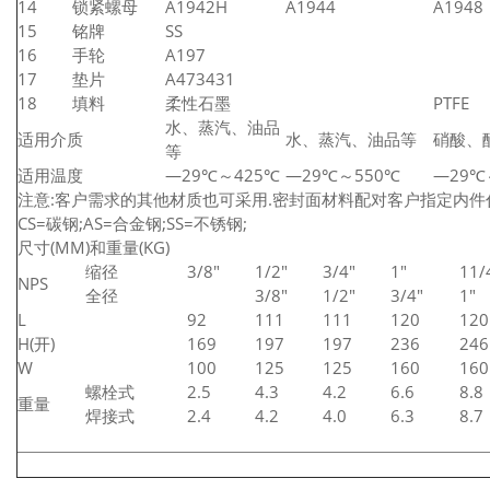
14
锁紧螺母
A1942H
A1944
A1948
15
铭牌
SS
16
手轮
A197
17
垫片
A473431
18
填料
柔性石墨
PTFE
水、蒸汽、油品
适用介质
水、蒸汽、油品等
硝酸、
等
适用温度
—29℃～425℃
—29℃～550℃
—29℃
注意:客户需求的其他材质也可采用.密封面材料配对客户指定内件
CS=碳钢;AS=合金钢;SS=不锈钢;
尺寸(MM)和重量(KG)
缩径
3/8"
1/2"
3/4"
1"
11/
NPS
全径
3/8"
1/2"
3/4"
1"
L
92
111
111
120
120
H(开)
169
197
197
236
246
W
100
125
125
160
160
螺栓式
2.5
4.3
4.2
6.6
8.8
重量
焊接式
2.4
4.2
4.0
6.3
8.7