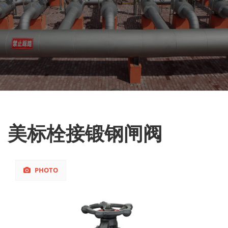
美标栓接锻钢闸阀
PHOTO