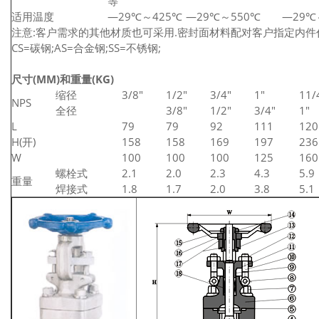
等
适用温度
—29℃～425℃
—29℃～550℃
—29℃
注意:客户需求的其他材质也可采用.密封面材料配对客户指定内件
CS=碳钢;AS=合金钢;SS=不锈钢;
尺寸(MM)和重量(KG)
缩径
3/8"
1/2"
3/4"
1"
11/
NPS
全径
3/8"
1/2"
3/4"
1"
L
79
79
92
111
120
H(开)
158
158
169
197
236
W
100
100
100
125
160
螺栓式
2.1
2.0
2.3
4.3
5.9
重量
焊接式
1.8
1.7
2.0
3.8
5.1