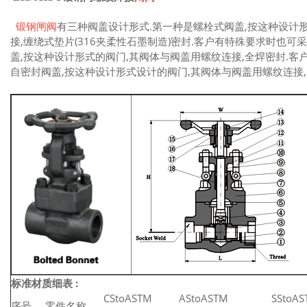
锻钢闸阀
有三种阀盖设计形式.第一种是螺栓式阀盖,按这种设计
接,缠绕式垫片(316夹柔性石墨制造)密封.客户有特殊要求时也
盖,按这种设计形式的阀门,其阀体与阀盖用螺纹连接,全焊密封.客
自密封阀盖,按这种设计形式设计的阀门,其阀体与阀盖用螺纹连接,
标准材质细表 :
CStoASTM
AStoASTM
SStoA
序号
零件名称