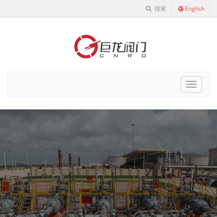
搜索
English
Cnro
Navigat