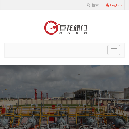
搜索
English
Cnro
Navigat