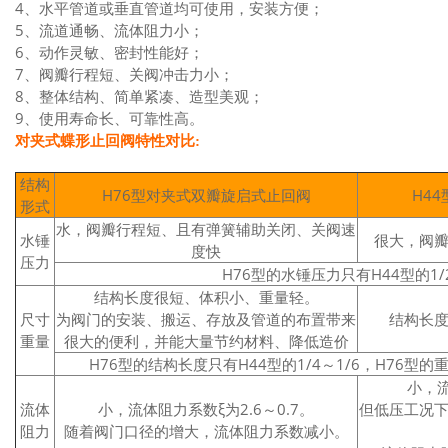
4、水平管道或垂直管道均可使用，安装方便；
5、流道通畅、流体阻力小；
6、动作灵敏、密封性能好；
7、阀瓣行程短、关阀冲击力小；
8、整体结构、简单紧凑、造型美观；
9、使用寿命长、可靠性高。
对夹式蝶形
止回阀
特性对比:
结构
H76型对夹式双瓣旋启式止回阀
H4
形式
水，阀瓣行程短、且有弹簧辅助关闭、关阀速
水锤
很大，阀
度快
压力
H76型的水锤压力只有H44型的1/2
结构长度很短、体积小、重量轻。
尺寸
为阀门的安装、搬运、存放及管道的布置带来
结构长
重量
很大的便利，并能大量节约材料、降低造价
H76型的结构长度只有H44型的1/4～1/6，H76型的重
小，流
流体
小，流体阻力系数ξ为2.6～0.7。
但低压工况
阻力
随着阀门口径的增大，流体阻力系数减小。