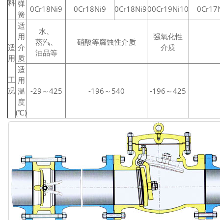
料
弹
0Cr18Ni9
0Cr18Ni9
0Cr18Ni9
00Cr19Ni10
0Cr17
簧
适
水、
用
强氧化性
蒸汽、
硝酸等腐蚀性介质
适
介
介质
油品等
用
质
适
工
用
况
温
-29～425
-196～540
-196～425
度
(℃)