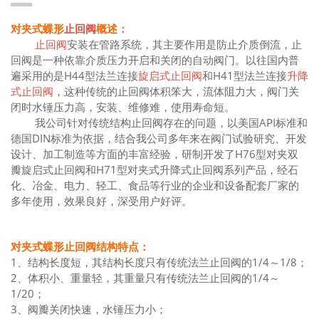
对夹式蝶形
止回阀
概述：
止回阀
安装在管路系统，其主要作用是防止介质倒流，止
回阀是一种依靠介质压力开启和关闭的自动阀门。以往国内普
遍采用的是H44型法兰连接
旋启式止回阀
和H41型法兰连接
升降
式止回阀
，这种传统的止回阀体积笨大，流体阻力大，阀门关
闭时水锤压力高，安装、维修难，使用寿命短。
我公司针对传统结构止回阀存在的问题，以美国API标准和
德国DIN标准为依据，结合我公司多年来在阀门试验研究、开发
设计、加工制造等方面的丰富经验，研制开发了H76型对夹双
瓣旋启式止回阀和H71型对夹式升降式止回阀系列产品，经石
化、冶金、电力、轻工、食品等行业的企业和设备配套厂家的
多年使用，效果良好，深受用户好评。
对夹式蝶形
止回阀
结构特点：
1、结构长度短，其结构长度只有传统法兰止回阀的1/4～1/8；
2、体积小、重量轻，其重量只有传统法兰止回阀的1/4～
1/20；
3、阀瓣关闭快速，水锤压力小；