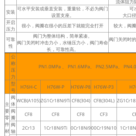
流体阻力
可水平安装或垂直安装，重量轻，不必为阀门
可
安装
设置支座。
大口
开启
很小，阀瓣在很小的压差下就能完全打开
较大，阀
压力
阀门为整体结构，简单紧凑。
可靠
阀门关闭时
阀门关闭时冲击力小，水锤压力小，阀门寿命
性
长，可靠性高。
公
称
PN1.0MPa 、 PN1.6MPa、 PN2.5MPa、 PN4.
压
力
型
H76H-C
H76W-P
H76W-P8
H76W-P3
H7
号
阀
WCB(A105)
ZG1Cr18Ni9Ti
CF8(304)
CF8(304L)
ZG1Cr18
体
主
要
阀
CF8
CF8
CF8
CF3
C
零
瓣
件
阀
2Cr13
1Cr18Ni9Ti
0Cr18Ni9
00Cr19Ni10
1Cr18N
材
轴