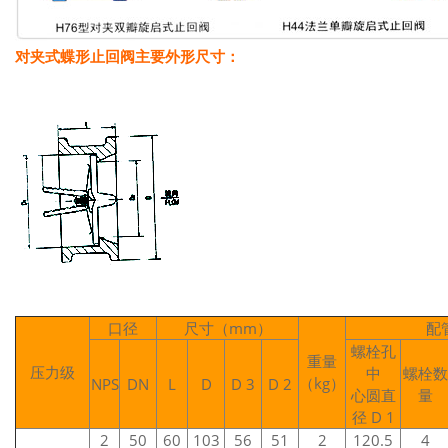
对夹式蝶形
止回阀
主要外形尺寸：
口径
尺寸（mm）
配
螺栓孔
重量
压力级
中
螺栓数
（kg）
NPS
DN
L
D
D 3
D 2
心圆直
量
径 D 1
2
50
60
103
56
51
2
120.5
4