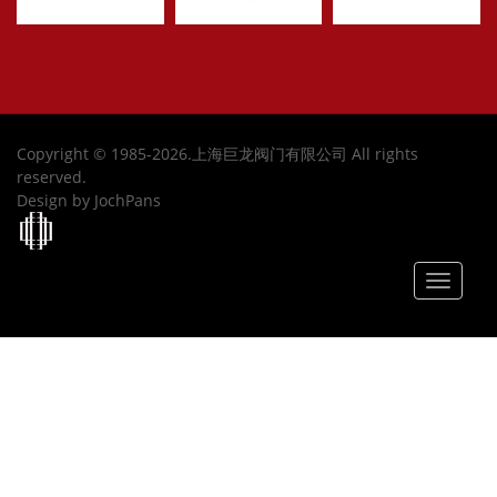
Copyright © 1985-2026.上海巨龙阀门有限公司 All rights
reserved.
Design by JochPans
Toggle
navigat