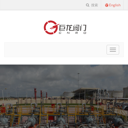
搜索
English
Cnro
Navigat