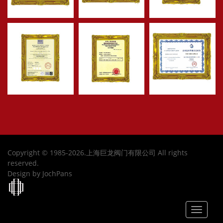
Copyright © 1985-2026.上海巨龙阀门有限公司 All rights
reserved.
Design by JochPans
Toggle
navigat