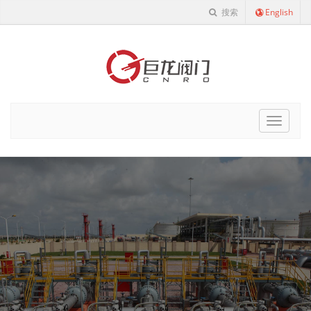
搜索
English
Cnro
Navigat