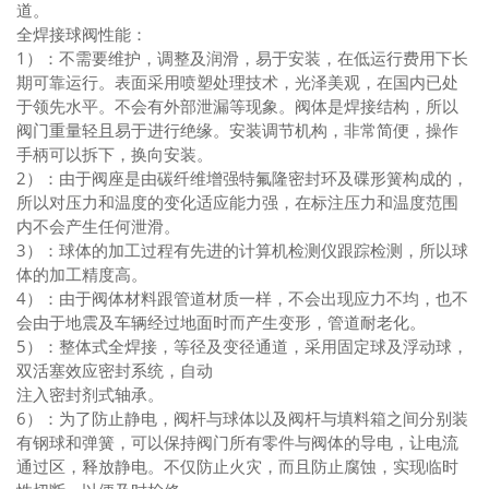
道。
全焊接球阀性能：
1）：不需要维护，调整及润滑，易于安装，在低运行费用下长
期可靠运行。表面采用喷塑处理技术，光泽美观，在国内已处
于领先水平。不会有外部泄漏等现象。阀体是焊接结构，所以
阀门重量轻且易于进行绝缘。安装调节机构，非常简便，操作
手柄可以拆下，换向安装。
2）：由于阀座是由碳纤维增强特氟隆密封环及碟形簧构成的，
所以对压力和温度的变化适应能力强，在标注压力和温度范围
内不会产生任何泄滑。
3）：球体的加工过程有先进的计算机检测仪跟踪检测，所以球
体的加工精度高。
4）：由于阀体材料跟管道材质一样，不会出现应力不均，也不
会由于地震及车辆经过地面时而产生变形，管道耐老化。
5）：整体式全焊接，等径及变径通道，采用固定球及浮动球，
双活塞效应密封系统，自动
注入密封剂式轴承。
6）：为了防止静电，阀杆与球体以及阀杆与填料箱之间分别装
有钢球和弹簧，可以保持阀门所有零件与阀体的导电，让电流
通过区，释放静电。不仅防止火灾，而且防止腐蚀，实现临时