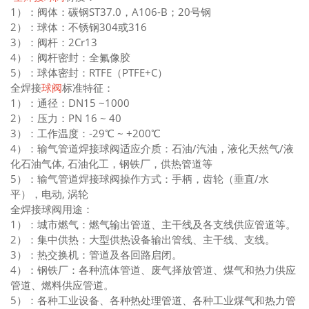
1）：阀体：碳钢ST37.0，A106-B；20号钢
2）：球体：不锈钢304或316
3）：阀杆：2Cr13
4）：阀杆密封：全氟像胶
5）：球体密封：RTFE（PTFE+C）
全焊接
球阀
标准特征：
1）：通径：DN15 ~1000
2）：压力：PN 16 ~ 40
3）：工作温度：-29℃ ~ +200℃
4）：输气管道焊接球阀适应介质：石油/汽油，液化天然气/液
化石油气体, 石油化工，钢铁厂，供热管道等
5）：输气管道焊接球阀操作方式：手柄，齿轮（垂直/水
平），电动, 涡轮
全焊接球阀用途：
1）：城市燃气：燃气输出管道、主干线及各支线供应管道等。
2）：集中供热：大型供热设备输出管线、主干线、支线。
3）：热交换机：管道及各回路启闭。
4）：钢铁厂：各种流体管道、废气择放管道、煤气和热力供应
管道、燃料供应管道。
5）：各种工业设备、各种热处理管道、各种工业煤气和热力管