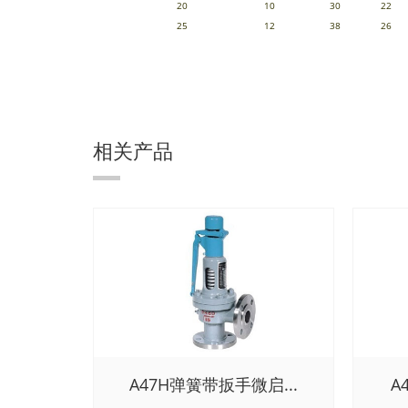
20
10
30
22
25
12
38
26
相关产品
A47H弹簧带扳手微启...
A