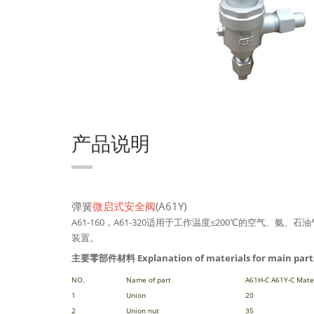
产品说明
弹簧
微启式安全阀
(A61Y)
A61-160，A61-320适用于工作温度≤200℃的空气、氨
装置。
主要零部件材料 Explanation of materials for main part
NO.
Name of part
A61H-C A61Y-C Mate
1
Union
20
2
Union nut
35