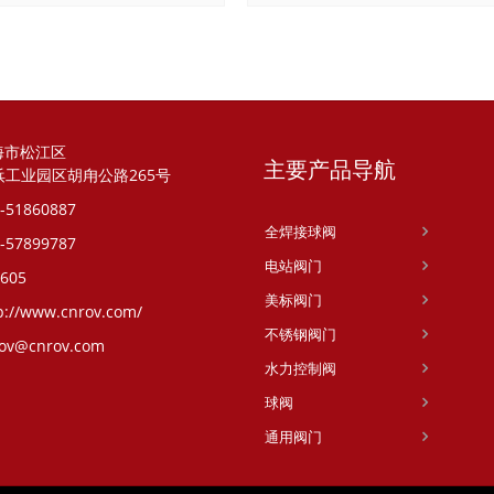
海市松江区
主要产品导航
浜工业园区胡甪公路265号
-51860887
全焊接球阀
-57899787
电站阀门
605
美标阀门
p://www.cnrov.com/
不锈钢阀门
ov@cnrov.com
水力控制阀
球阀
通用阀门