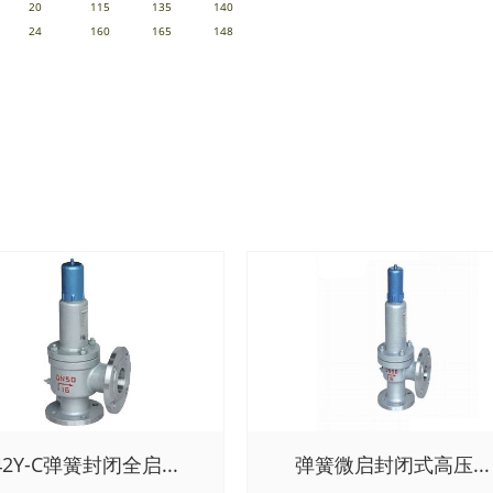
20
115
135
140
24
160
165
148
42Y-C弹簧封闭全启...
弹簧微启封闭式高压...