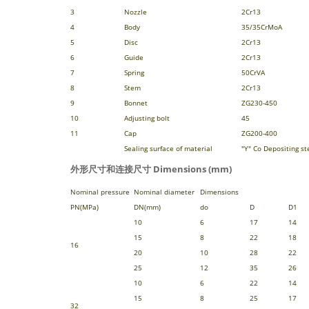
3
Nozzle
2Cr13
4
Body
35/35CrMoA
5
Disc
2Cr13
6
Guide
2Cr13
7
Spring
50CrVA
8
Stem
2Cr13
9
Bonnet
ZG230-450
10
Adjusting bolt
45
11
Cap
ZG200-400
Sealing surface of material
"Y" Co Depositing st
外形尺寸和连接尺寸 Dimensions (mm)
Nominal pressure
Nominal diameter
Dimensions
PN(MPa)
DN(mm)
do
D
D1
10
6
17
14
15
8
22
18
16
20
10
28
22
25
12
35
26
10
6
22
14
15
8
25
17
32