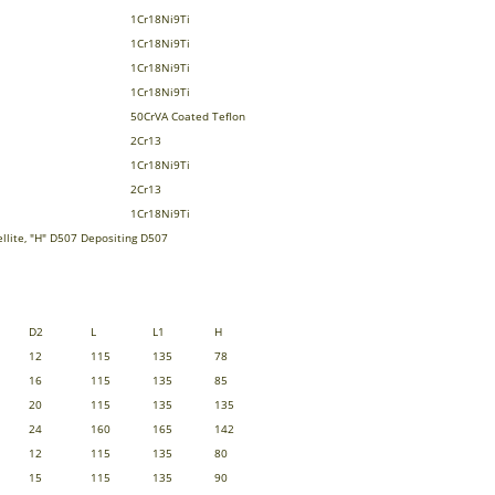
1Cr18Ni9Ti
1Cr18Ni9Ti
1Cr18Ni9Ti
1Cr18Ni9Ti
50CrVA Coated Teflon
2Cr13
1Cr18Ni9Ti
2Cr13
1Cr18Ni9Ti
ellite, "H" D507 Depositing D507
D2
L
L1
H
12
115
135
78
16
115
135
85
20
115
135
135
24
160
165
142
12
115
135
80
15
115
135
90