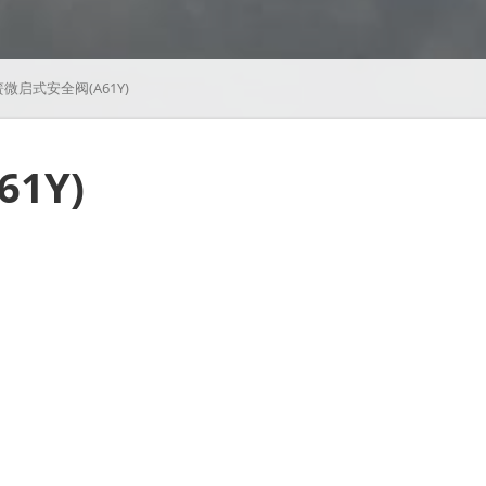
微启式安全阀(A61Y)
1Y)