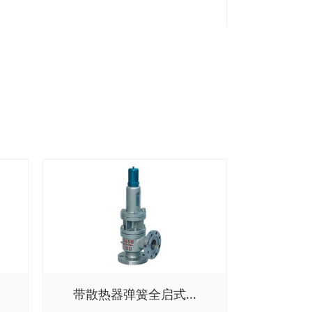
带散热器弹簧全启式...
蝶形弹簧