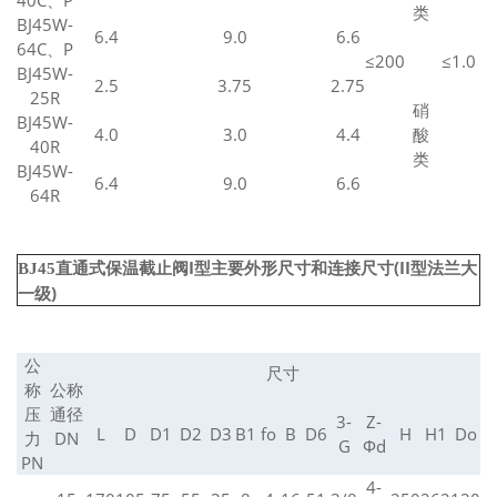
40C、P
类
BJ45W-
6.4
9.0
6.6
64C、P
≤200
≤1.0
BJ45W-
2.5
3.75
2.75
25R
硝
BJ45W-
4.0
3.0
4.4
酸
40R
类
BJ45W-
6.4
9.0
6.6
64R
I型主要外形尺寸和连接尺寸(II型法兰大
BJ45直通式保温截止阀
一级)
公
尺寸
称
公称
压
通径
3-
Z-
L
D
D1
D2
D3
B1
fo
B
D6
H
H1
Do
力
DN
G
Φd
PN
4-