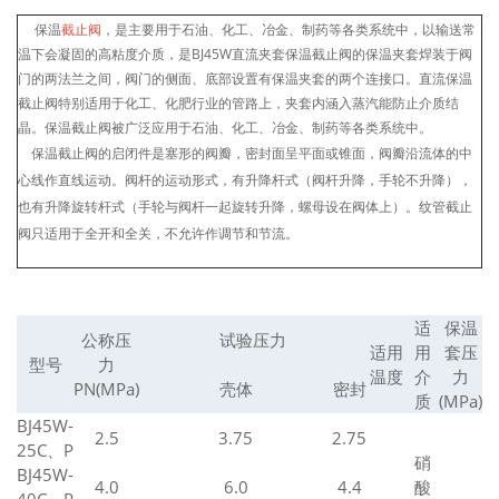
保温
截止阀
，是主要用于石油、化工、冶金、制药等各类系统中，以输送常
温下会凝固的高粘度介质，是BJ45W直流夹套保温截止阀的保温夹套焊装于阀
门的两法兰之间，阀门的侧面、底部设置有保温夹套的两个连接口。直流保温
截止阀特别适用于化工、化肥行业的管路上，夹套内涵入蒸汽能防止介质结
晶。保温截止阀被广泛应用于石油、化工、冶金、制药等各类系统中。
保温截止阀的启闭件是塞形的阀瓣，
密封
面呈平面或锥面，阀瓣沿流体的中
心线作直线运动。阀杆的运动形式，有升降杆式（阀杆升降，手轮不升降），
也有升降旋转杆式（手轮与阀杆一起旋转
升降
，螺母设在阀体上）。
纹管截止
阀
只适用于全开和全关，不允许作调节和节流。
适
保温
公称压
试验压力
适用
用
套压
型号
力
温度
介
力
PN(MPa)
壳体
密封
质
(MPa)
BJ45W-
2.5
3.75
2.75
25C、P
硝
BJ45W-
4.0
6.0
4.4
酸