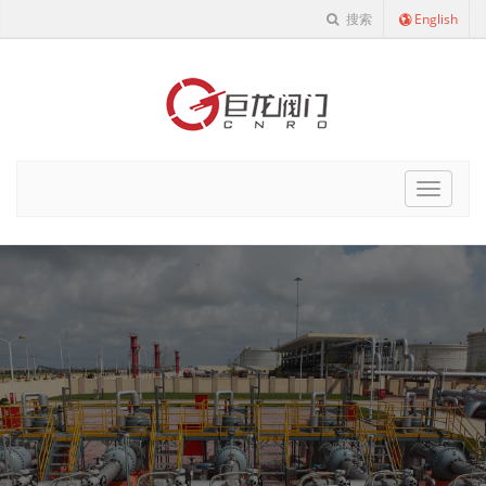
搜索
English
Cnro
Navigat