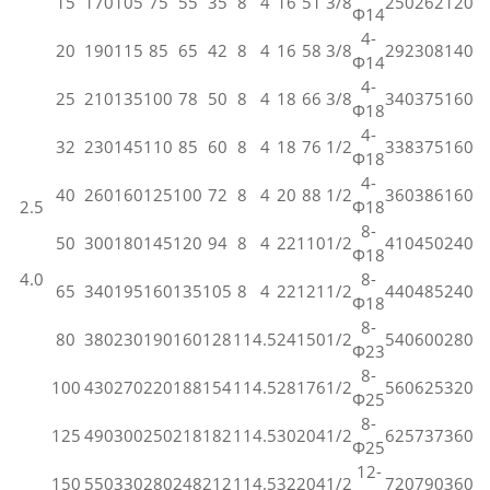
15
170
105
75
55
35
8
4
16
51
3/8
250
262
120
Φ14
4-
20
190
115
85
65
42
8
4
16
58
3/8
292
308
140
Φ14
4-
25
210
135
100
78
50
8
4
18
66
3/8
340
375
160
Φ18
4-
32
230
145
110
85
60
8
4
18
76
1/2
338
375
160
Φ18
4-
40
260
160
125
100
72
8
4
20
88
1/2
360
386
160
2.5
Φ18
8-
50
300
180
145
120
94
8
4
22
110
1/2
410
450
240
Φ18
4.0
8-
65
340
195
160
135
105
8
4
22
121
1/2
440
485
240
Φ18
8-
80
380
230
190
160
128
11
4.5
24
150
1/2
540
600
280
Φ23
8-
100
430
270
220
188
154
11
4.5
28
176
1/2
560
625
320
Φ25
8-
125
490
300
250
218
182
11
4.5
30
204
1/2
625
737
360
Φ25
12-
150
550
330
280
248
212
11
4.5
32
204
1/2
720
790
360