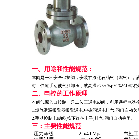
一、用途和性能规范：
本阀是一种安全保护阀，安装在液化石油气（燃气），液
时，快速手动使气源卸压，或高温≥75%%p5C%%D
二、电控的工作原理
本阀气源入口按装一只二位三通电磁阀，利用远程电器
1.燃气泄漏报警器报警通电,电磁阀通电排气,阀门自动关
2.手动控制电磁阀(按下红色卡子)排气,阀门自动关闭.
三：主要性能规范
压力等级
2.5/4.0Mpa
气缸工