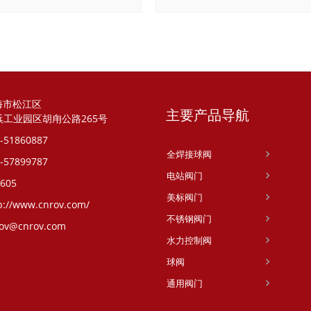
海市松江区
主要产品导航
浜工业园区胡甪公路265号
-51860887
全焊接球阀
-57899787
电站阀门
605
美标阀门
p://www.cnrov.com/
不锈钢阀门
ov@cnrov.com
水力控制阀
球阀
通用阀门