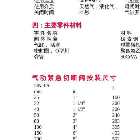
使用温度
-40~+80℃
气缸使
使用介质
天然气，液化气，
熔闭时
关闭时间
≤5秒
气缸开
四：主要零件材料
零 件 名 称
材 料
阀 体 阀 盖
碳 素 钢
气缸， 活塞
球墨铸
密封圈， O型川
聚四氟
弹簧
50CrV
气 动 紧 急 切 断 阀 按 装 尺 寸
DN-JIS
L
mm
in
25
1"
160
32
1-1/4"
200
40
1-1/2"
200
50
2"
240
80
3"
283
100
4"
305
150
6"
403
200
8"
502