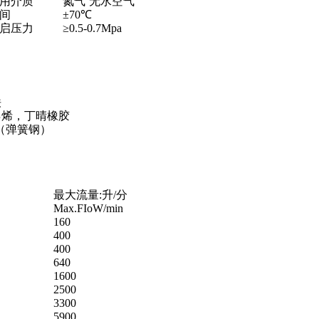
用介质
氮气`无水空气
间
±70℃
启压力
≥0.5-0.7Mpa
铁
乙烯，丁晴橡胶
A（弹簧钢）
最大流量:升/分
Max.FIoW/min
160
400
400
640
1600
2500
3300
5900