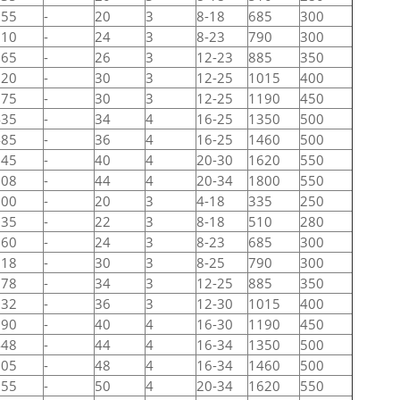
155
-
20
3
8-18
685
300
210
-
24
3
8-23
790
300
265
-
26
3
12-23
885
350
320
-
30
3
12-25
1015
400
375
-
30
3
12-25
1190
450
435
-
34
4
16-25
1350
500
485
-
36
4
16-25
1460
500
545
-
40
4
20-30
1620
550
608
-
44
4
20-34
1800
550
100
-
20
3
4-18
335
250
135
-
22
3
8-18
510
280
160
-
24
3
8-23
685
300
218
-
30
3
8-25
790
300
278
-
34
3
12-25
885
350
332
-
36
3
12-30
1015
400
390
-
40
4
16-30
1190
450
448
-
44
4
16-34
1350
500
505
-
48
4
16-34
1460
500
555
-
50
4
20-34
1620
550