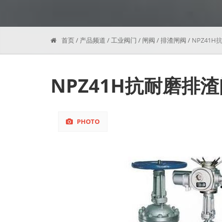
首页
/
产品频道
/
工业阀门
/
闸阀
/
排渣闸阀
/
NPZ41
NPZ41H抗耐磨排
PHOTO