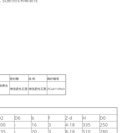
，抗擦伤性和耐磨性
密封圈
填 料
阀杆螺母
+耐磨合
增强柔性石墨
增强柔性石墨
ZCuA110Fe3
D2
D6
b
f
Z-d
H
D0
100
-
16
3
4-18
335
250
135
-
20
3
8-18
510
280