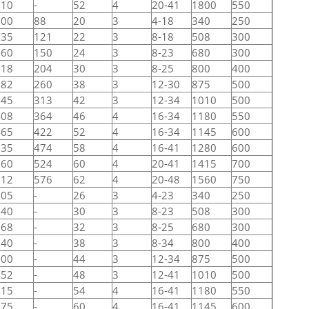
610
-
52
4
20-41
1800
550
100
88
20
3
4-18
340
250
135
121
22
3
8-18
508
300
160
150
24
3
8-23
680
300
218
204
30
3
8-25
800
400
282
260
38
3
12-30
875
500
345
313
42
3
12-34
1010
500
408
364
46
4
16-34
1180
550
465
422
52
4
16-34
1145
600
535
474
58
4
16-41
1280
600
560
524
60
4
20-41
1415
700
612
576
62
4
20-48
1560
750
105
-
26
3
4-23
340
250
140
-
30
3
8-23
508
300
168
-
32
3
8-25
680
300
240
-
38
3
8-34
800
400
300
-
44
3
12-34
875
500
352
-
48
3
12-41
1010
500
415
-
54
4
16-41
1180
550
475
-
60
4
16-41
1145
600