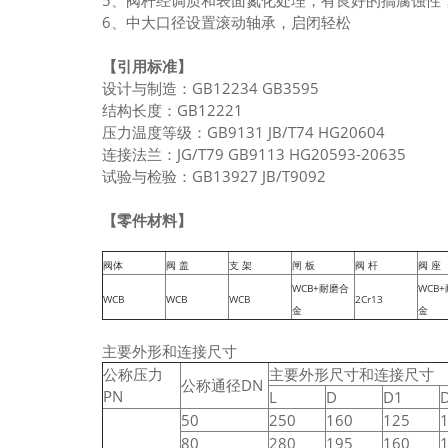
5、阀杆经调质和表面氮化处理，有良好的搞腐蚀性
6、中大口径设置滚动轴承，启闭轻松
【引用标准】
设计与制造：GB12234 GB3595
结构长度：GB12221
压力温度等级：GB9131 JB/T74 HG20604
连接法兰：JG/T79 GB9113 HG20593-20635
试验与检验：GB13927 JB/T9092
【零件材料】
阀体
阀 盖
支 架
闸 板
阀 杆
阀 座
WCB+耐磨合
WCB
WCB
WCB
WCB
2Cr13
金
金
主要外形和连接尺寸
公称压力
主要外形尺寸和连接尺寸
公称通径DN
PN
L
D
D1
50
250
160
125
80
280
195
160