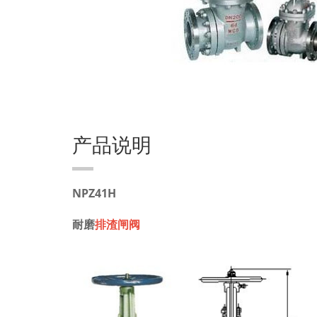
产品说明
NPZ41H
耐磨
排渣闸阀