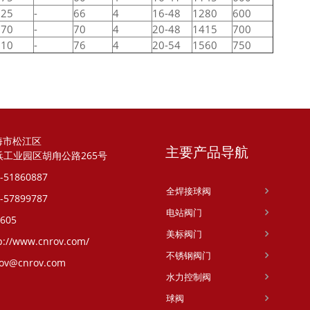
525
-
66
4
16-48
1280
600
570
-
70
4
20-48
1415
700
610
-
76
4
20-54
1560
750
海市松江区
主要产品导航
浜工业园区胡甪公路265号
-51860887
全焊接球阀
-57899787
电站阀门
605
美标阀门
p://www.cnrov.com/
不锈钢阀门
ov@cnrov.com
水力控制阀
球阀