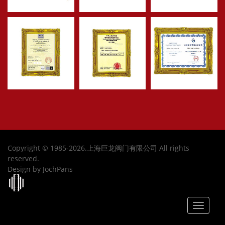
Copyright © 1985-2026.上海巨龙阀门有限公司 All rights
reserved.
Design by JochPans
Toggle
navigat