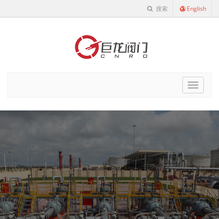
搜索
English
Cnro
Navigat