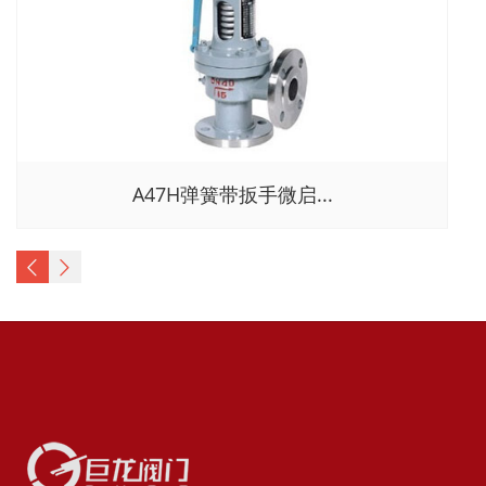
A47H弹簧带扳手微启...