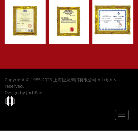
Copyright © 1985-2026.上海巨龙阀门有限公司 All rights
reserved.
Design by JochPans
Toggle
navigat