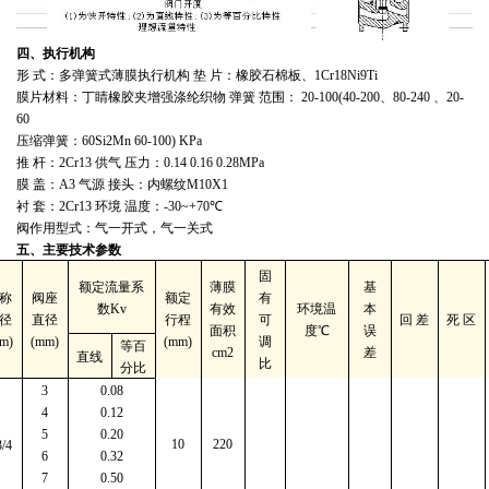
四、执行机构
形 式：多弹簧式薄膜执行机构 垫 片：橡胶石棉板、
1Cr18Ni9Ti
膜片材料：丁睛橡胶夹增强涤纶织物 弹簧 范围：
20-100(40-200
、
80-240
、
20-
60
压缩弹簧：
60Si2Mn 60-100) KPa
推 杆：
2Cr13
供气 压力：
0.14 0.16 0.28MPa
膜 盖：
A3
气源 接头：内螺纹
M10X1
衬 套：
2Cr13
环境 温度：
-30~+70℃
阀作用型式：气一开式，气一关式
五、主要技术参数
固
额定流量系
薄膜
基
称
阀座
额定
有
数
Kv
有效
环境温
本
径
直径
行程
可
回
差
死
区
面积
度
℃
误
m)
(mm)
(mm)
调
等百
cm2
差
直线
比
分比
3
0.08
4
0.12
5
0.20
10
220
/4
6
0.32
7
0.50