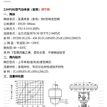
ZJHP(M)型气动单座（套筒）
调节阀
一、阀体
阀体形式：直通单座（套筒）倒
S
型铸造型阀
公称通径：
DN20~300mm
公称压力：
PN1.6 4.0 6.4MPa
连接形式：法兰式按
JB78-59 JB/T79.2-94
凹式
材 料：
HT200 ZG230—450 ZG1Cr18Ni9Ti ZG0Cr18Ni12M02Ti
上 阀 盖：常温型
-20~+200℃
散热型
-40~+450℃
填 料
: V
型聚四氟乙烯、柔性石墨、不锈钢波纹管
二、阀内组件
阀芯型式：上导单座
(
套筒
)
柱塞型阀芯
流量特性：直线特性、等百分比特性或快开特性
材 料：
1Cr18Ni9Ti 0Cr18Ni12Mo2Ti
三、流量特性图