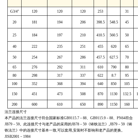
G3/4″
120
120
120
253
31
20
181
194
206
398.5
548.5
45
25
184
197
210
410.5
560.5
50
40
222
235
251
455
620
65
50
254
267
286
457.5
627.5
70
65
276
292
311
610
790
80
80
298
317
337
622
8.7
95
100
352
368
394
640
850
105
150
451
473
508
870
1130
132.5
1
200
600
610
650
890
1150
160
法兰连接尺寸
本产品的法兰连接尺寸符合国家标准
GB9115.7
－
88
、
GB9115.9
－
88
、
PN64
符合
JB79
－
59
。此连接尺寸与老产品的采用的
JB78
－
59
《铸铁法兰》
,JB79
－
59
《铸
铁法兰》中的连接尺寸基本一致
,
可以套用
,
安装时不影响和老产品的更换。
JISB2001
－
1984