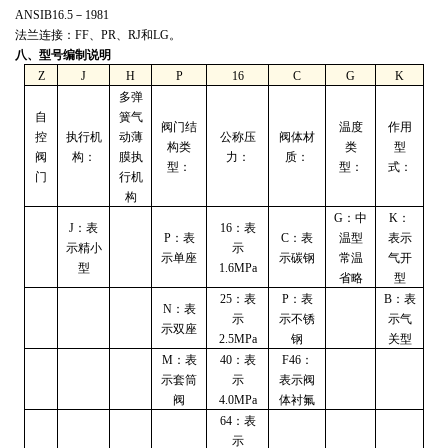
ANSIB16.5
－
1981
法兰连接：
FF
、
PR
、
RJ
和
LG
。
八、型号编制说明
Z
J
H
P
16
C
G
K
多弹
自
簧气
阀门结
温度
作用
控
执行机
动薄
公称压
阀体材
构类
类
型
阀
构：
膜执
力：
质：
型：
型：
式：
门
行机
构
G
：中
K
：
J
：表
16
：表
P
：表
C
：表
温型
表示
示精小
示
示单座
示碳钢
常温
气开
型
1.6MPa
省略
型
25
：表
P
：表
B
：表
N
：表
示
示不锈
示气
示双座
2.5MPa
钢
关型
M
：表
40
：表
F46
：
示套筒
示
表示阀
阀
4.0MPa
体衬氟
64
：表
示