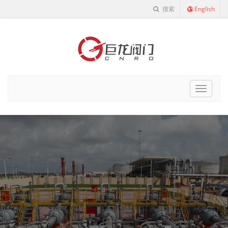
搜索
English
Cnro
Navigat