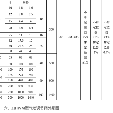
8
0.80
10
1.8
1.6
不
12
2.8
2.5
带
0
10
15
4.4
4
定
不带
不带
位
定位
定位
20
6.9
6.3
350
器
器
器
5
25
11
10
16
50:1
-40~+85
±5%
±3%
±3%
32
17.6
16
带
带定
带定
0
40
27.5
25
25
定
位器
位器
0
50
44
40
位
1%
0.4%
5
65
69
63
器
±1%
40
560
0
80
110
100
00
100
176
160
125
275
250
50
150
440
400
60
900
00
200
690
630
50
250
1000
900
100
1400
00
300
1600
1440
六、
ZJHP/M型气动调节阀外形图