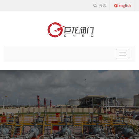
搜索
English
Cnro
Navigat