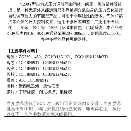
V230Y
型自力式压力调节阀由阀体、阀座、阀芯部件等组
成，是一种无需外来能源而只依靠被调介质自身的压力变化进行
自动调节压力的节能型产品，可用于非腐蚀性的液体、气体和蒸
汽等介质的压力控制装置。适用于微压差调整，广泛用于石油、
化工、冶金、轻工等工业部门及城市供热、供暖系统。本产品有
公称压力
PN16
、
40
公称通径范围
20
～
300mm
，使用温度
≤350℃
。
多种多样的品种可供选择。
【主要零件材料】
阀体：
ZG230
～
450
、
ZG1Cr18Ni9Ti
、
ZGCr18Ni12Mo2Ti
阀芯：
1Cr18Ni9Ti
、
Cr18Ni12Mo2Ti
阀座：
1Cr18Ni9Ti
、
Cr18Ni12Mo2Ti
阀杆：
1Cr18Ni9Ti
、
Cr18Ni12Mo2Ti
膜盖：
A3
、
1Cr18Ni9Ti
填料：聚四氟乙烯、柔性石墨
膜片：丁腈橡胶、耐油橡胶、氟橡胶
当介质温度低于80℃时，阀门可正立或倒立安装，当介质温
度高于80℃时，阀门安装必须倒立安装，即阀体在上，执行
器在下。具体参数请来电来函咨询。